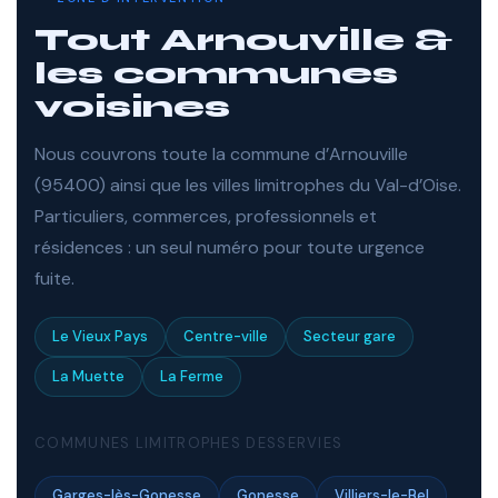
Tout Arnouville &
les communes
voisines
Nous couvrons toute la commune d’Arnouville
(95400) ainsi que les villes limitrophes du Val-d’Oise.
Particuliers, commerces, professionnels et
résidences : un seul numéro pour toute urgence
fuite.
Le Vieux Pays
Centre-ville
Secteur gare
La Muette
La Ferme
COMMUNES LIMITROPHES DESSERVIES
Garges-lès-Gonesse
Gonesse
Villiers-le-Bel