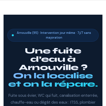
Arnouville (95) · Intervention jour même · 7j/7 sans
majoration
Une fuite
d’eau à
Arnouville ?
On la localise
et on la répare.
Fuite sous évier, WC qui fuit, canalisation enterrée,
chauffe-eau ou dégât des eaux : ITSS, plombier