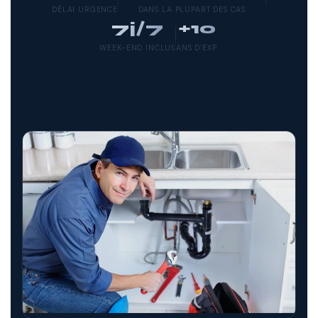
DÉLAI URGENCE
DANS LA PLUPART DES CAS
7j/7
+10
WEEK-END INCLUS
ANS D’EXP.