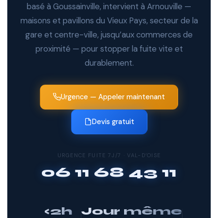
basé à Goussainville, intervient à Arnouville —
maisons et pavillons du Vieux Pays, secteur de la
gare et centre-ville, jusqu’aux commerces de
proximité — pour stopper la fuite vite et
durablement.
Urgence — Appeler maintenant
Devis gratuit
URGENCE FUITE 7J/7 · VAL-D’OISE
06 11 68 43 11
<2h
Jour même