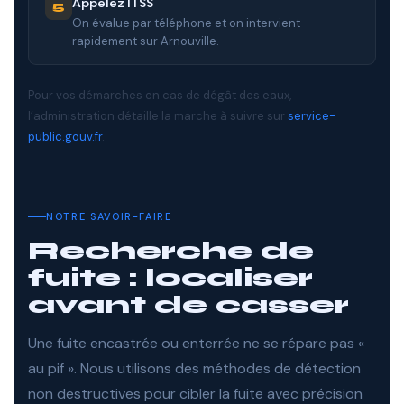
Appelez ITSS
5
On évalue par téléphone et on intervient
rapidement sur Arnouville.
Pour vos démarches en cas de dégât des eaux,
l’administration détaille la marche à suivre sur
service-
public.gouv.fr
.
NOTRE SAVOIR-FAIRE
Recherche de
fuite : localiser
avant de casser
Une fuite encastrée ou enterrée ne se répare pas «
au pif ». Nous utilisons des méthodes de détection
non destructives pour cibler la fuite avec précision