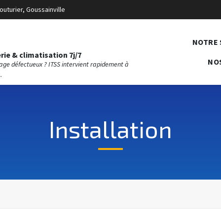
outurier, Goussainville
NOTRE 
ie & climatisation 7j/7
NO
fage défectueux ? ITSS intervient rapidement à
.
Installation