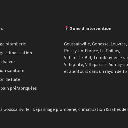
es
Zone d’intervention
ge plomberie
Goussainville, Gonesse, Louvres,
Roissy-en-France, Le Thillay,
e climatisation
Villiers-le-Bel, Tremblay-en-Fra
chaleur
Villepinte, Villeparisis, Aulnay-s
ion sanitaire
et alentours dans un rayon de 15
on de fuite
 bain préfabriquées
à Goussainville | Dépannage plomberie, climatisation & salles de