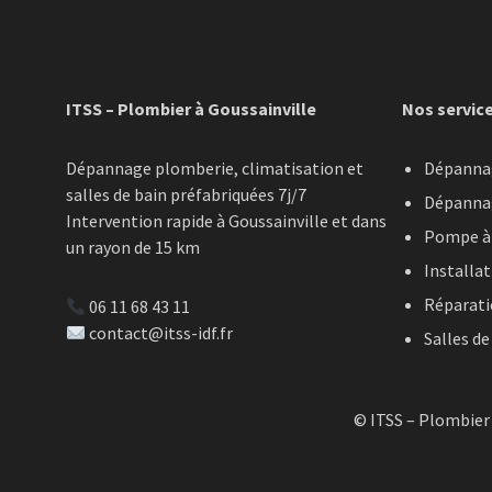
ITSS – Plombier à Goussainville
Nos servic
Dépannage plomberie, climatisation et
Dépanna
salles de bain préfabriquées 7j/7
Dépannag
Intervention rapide à Goussainville et dans
Pompe à 
un rayon de 15 km
Installat
Réparati
06 11 68 43 11
contact@itss-idf.fr
Salles de
© ITSS – Plombier 