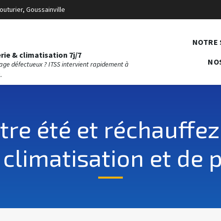
outurier, Goussainville
NOTRE 
ie & climatisation 7j/7
NO
fage défectueux ? ITSS intervient rapidement à
.
tre été et réchauffez
 climatisation et de