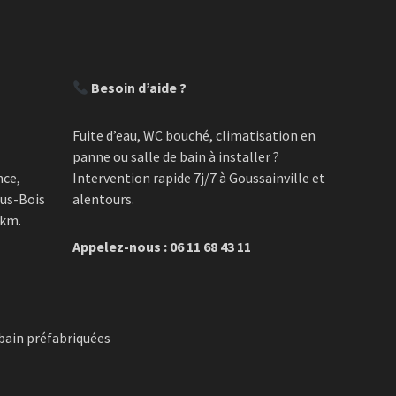
Besoin d’aide ?
Fuite d’eau, WC bouché, climatisation en
panne ou salle de bain à installer ?
nce,
Intervention rapide 7j/7 à Goussainville et
ous-Bois
alentours.
 km.
Appelez-nous : 06 11 68 43 11
 bain préfabriquées